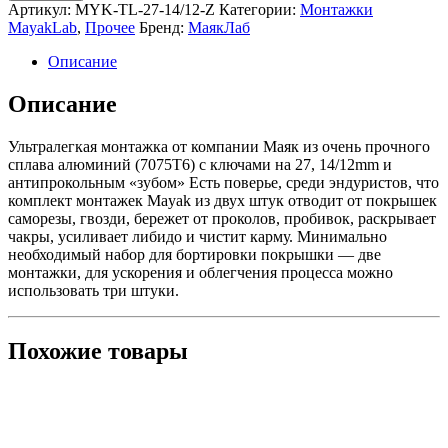
Ультралегкая
Артикул:
MYK-TL-27-14/12-Z
Категории:
Монтажки
монтажка
MayakLab
,
Прочее
Бренд:
МаякЛаб
Маяк
с
Описание
ключами
на
Описание
27,
14/12mm
Ультралегкая монтажка от компании Маяк из очень прочного
и
сплава алюминий (7075T6) с ключами на 27, 14/12mm и
антипрокольным
антипрокольным «зубом» Есть поверье, среди эндуристов, что
«зубом»
комплект монтажек Mayak из двух штук отводит от покрышек
саморезы, гвозди, бережет от проколов, пробивок, раскрывает
чакры, усиливает либидо и чистит карму. Минимально
необходимый набор для бортировки покрышки — две
монтажки, для ускорения и облегчения процесса можно
использовать три штуки.
Похожие товары