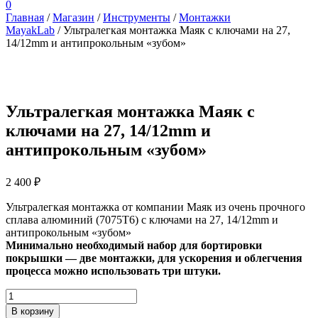
0
Главная
/
Магазин
/
Инструменты
/
Монтажки
MayakLab
/ Ультралегкая монтажка Маяк с ключами на 27,
14/12mm и антипрокольным «зубом»
Ультралегкая монтажка Маяк с
ключами на 27, 14/12mm и
антипрокольным «зубом»
2 400
₽
Ультралегкая монтажка от компании Маяк из очень прочного
сплава алюминий (7075T6) с ключами на 27, 14/12mm и
антипрокольным «зубом»
Минимально необходимый набор для бортировки
покрышки — две монтажки, для ускорения и облегчения
процесса можно использовать три штуки.
Количество
товара
В корзину